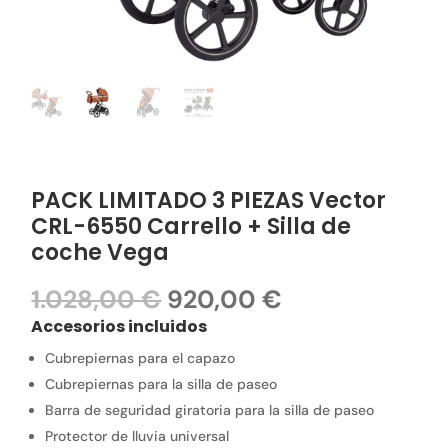
PACK LIMITADO 3 PIEZAS Vector
CRL-6550 Carrello + Silla de
coche Vega
El
El
1.028,00
€
920,00
€
precio
precio
Accesorios incluidos
original
actual
Cubrepiernas para el capazo
era:
es:
1.028,00 €.
920,00 €.
Cubrepiernas para la silla de paseo
Barra de seguridad giratoria para la silla de paseo
Protector de lluvia universal