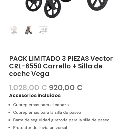
PACK LIMITADO 3 PIEZAS Vector
CRL-6550 Carrello + Silla de
coche Vega
El
El
1.028,00
€
920,00
€
precio
precio
Accesorios incluidos
original
actual
Cubrepiernas para el capazo
era:
es:
1.028,00 €.
920,00 €.
Cubrepiernas para la silla de paseo
Barra de seguridad giratoria para la silla de paseo
Protector de lluvia universal