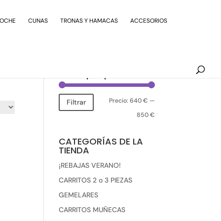
Búsqueda
de
COCHE
CUNAS
TRONAS Y HAMACAS
ACCESORIOS
productos
Filtrar por precio
Precio
Precio
Precio:
640 €
—
Filtrar
mínimo
máximo
850 €
CATEGORÍAS DE LA
TIENDA
¡REBAJAS VERANO!
CARRITOS 2 o 3 PIEZAS
GEMELARES
CARRITOS MUÑECAS