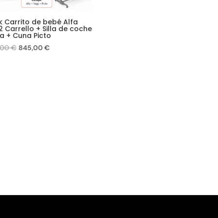
k Carrito de bebé Alfa
 Carrello + Silla de coche
a + Cuna Picto
El
El
,00
€
845,00
€
precio
precio
original
actual
era:
es:
963,00 €.
845,00 €.