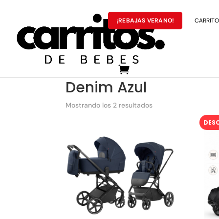
¡REBAJAS VERANO!
CARRITOS
MARCAS
Portada
»
Denim Azul
Denim Azul
Mostrando los 2 resultados
DES