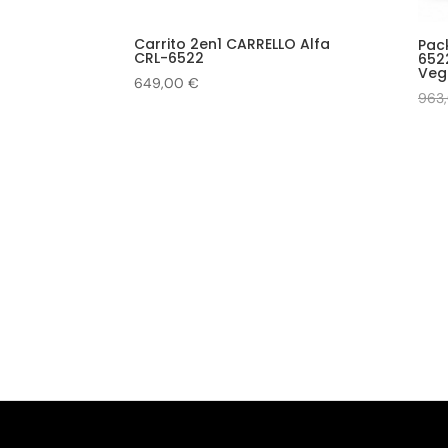
Carrito 2en1 CARRELLO Alfa
Pac
CRL-6522
6522
Veg
649,00
€
963