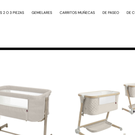
 2 O 3 PIEZAS
GEMELARES
CARRITOS MUÑECAS
DE PASEO
DE 
se aplican automáticamente al fin
*No aplican a productos ya rebajados