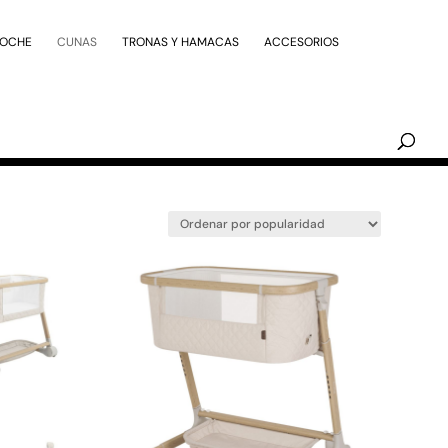
Búsqueda
de
COCHE
CUNAS
TRONAS Y HAMACAS
ACCESORIOS
productos
alizar tu compra!