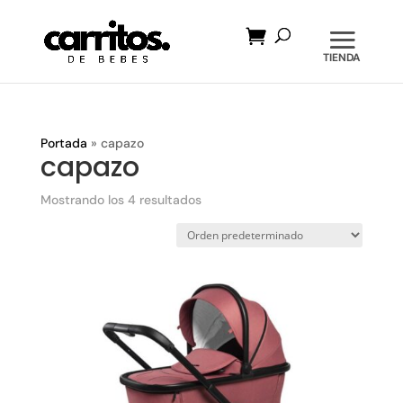
Búsqueda
de
productos
Portada
»
capazo
capazo
Mostrando los 4 resultados