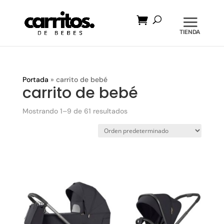
Búsqueda
de
productos
Portada
»
carrito de bebé
carrito de bebé
Mostrando 1–9 de 61 resultados