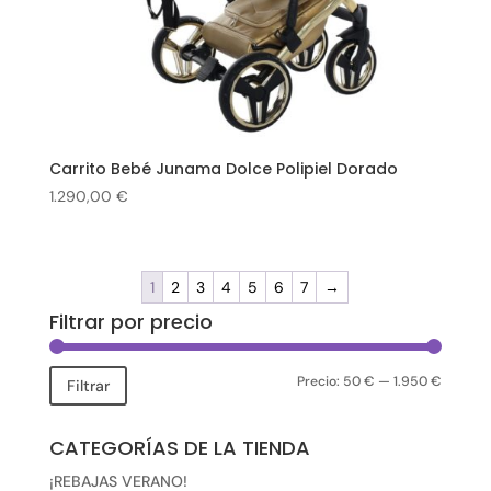
Carrito Bebé Junama Dolce Polipiel Dorado
1.290,00
€
1
2
3
4
5
6
7
→
Filtrar por precio
Precio
Precio
Precio:
50 €
—
1.950 €
Filtrar
mínimo
máximo
CATEGORÍAS DE LA TIENDA
¡REBAJAS VERANO!