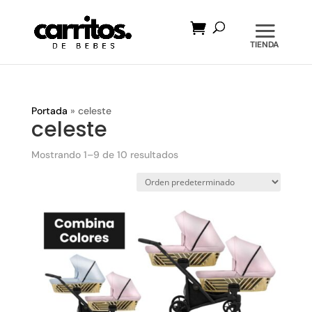
Búsqueda
de
productos
Portada
»
celeste
celeste
Mostrando 1–9 de 10 resultados