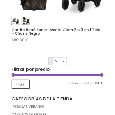
Carrito Bebé Kunert Ivento Glam 2 o 3 en 1 Tela
– Chasis Negro
680,00
€
1
2
→
Filtrar por precio
Precio:
560 €
—
1.150 €
Precio
Precio
Filtrar
mínimo
máxim
CATEGORÍAS DE LA TIENDA
¡REBAJAS VERANO!
CARRITOS DUO/TRIO