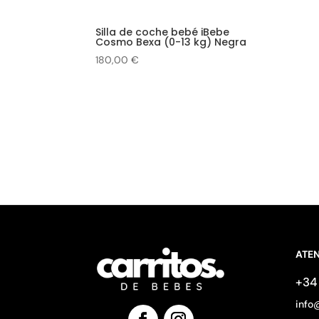
Silla de coche bebé iBebe
Cosmo Bexa (0-13 kg) Negra
180,00
€
ATEN
+34 
info