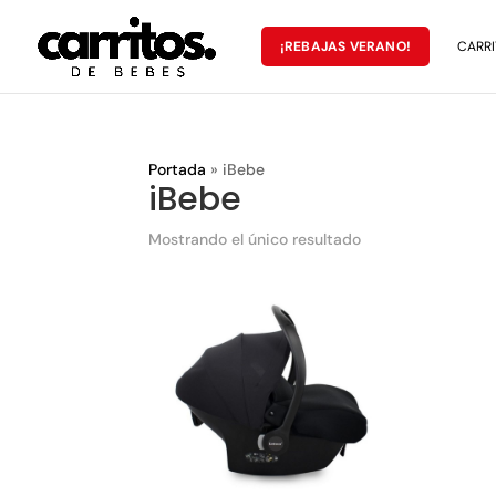
¡REBAJAS VERANO!
CARRI
Portada
»
iBebe
iBebe
Mostrando el único resultado