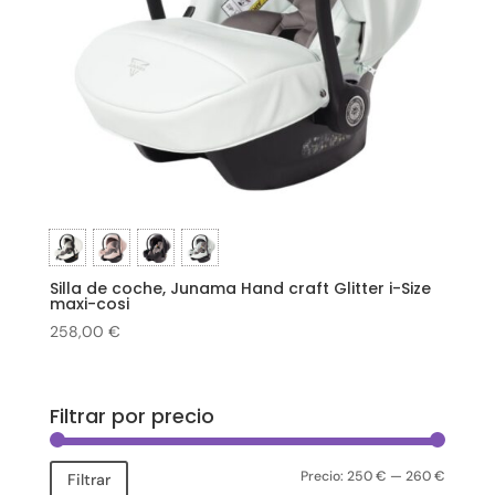
Silla de coche, Junama Hand craft Glitter i-Size
maxi-cosi
258,00
€
Filtrar por precio
Precio:
250 €
—
260 €
Precio
Precio
Filtrar