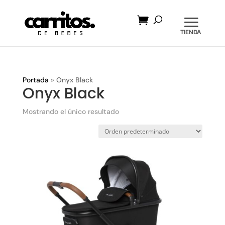
Búsqueda
de
productos
Portada
»
Onyx Black
Onyx Black
Mostrando el único resultado