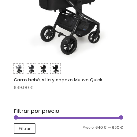
Carro bebé, silla y capazo Muuvo Quick
649,00
€
Filtrar por precio
Precio:
640 €
—
650 €
Precio
Precio
Filtrar
mínimo
máxim