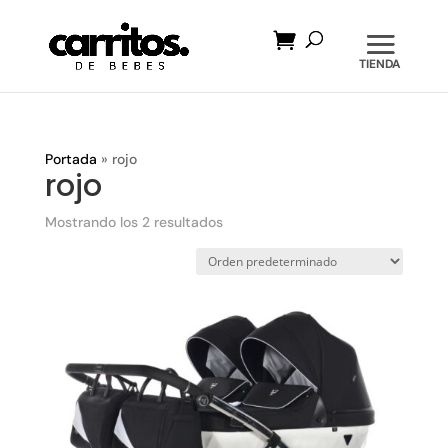
Búsqueda
de
productos
Portada
»
rojo
rojo
Mostrando los 2 resultados