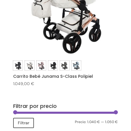
Carrito Bebé Junama S-Class Polipiel
1.049,00
€
Filtrar por precio
Precio:
1.040 €
—
1.050 €
Precio
Precio
Filtrar
mínimo
máxim