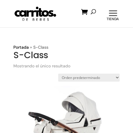
Búsqueda
de
productos
Portada
»
S-Class
S-Class
Mostrando el único resultado