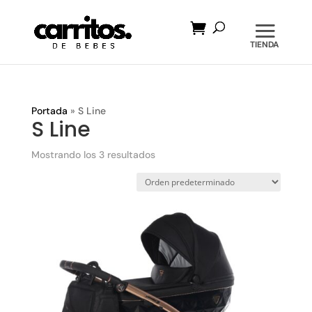
Búsqueda
de
productos
Portada
»
S Line
S Line
Mostrando los 3 resultados