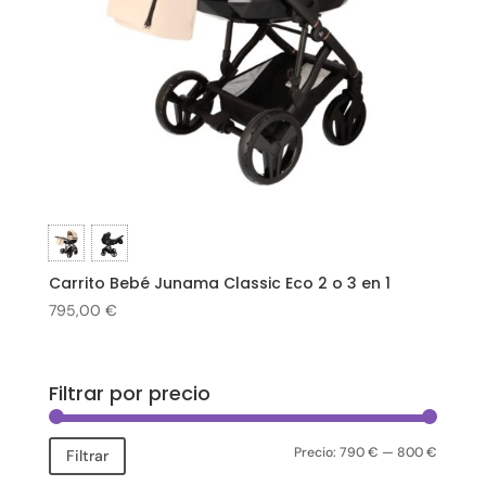
Carrito Bebé Junama Classic Eco 2 o 3 en 1
795,00
€
Filtrar por precio
Precio:
790 €
—
800 €
Precio
Precio
Filtrar
mínimo
máxim