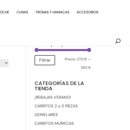
Búsqueda
de
COCHE
CUNAS
TRONAS Y HAMACAS
ACCESORIOS
productos
Filtrar por precio
Precio
Precio
Precio:
270 €
—
Filtrar
mínimo
máximo
280 €
CATEGORÍAS DE LA
TIENDA
¡REBAJAS VERANO!
CARRITOS 2 o 3 PIEZAS
GEMELARES
CARRITOS MUÑECAS