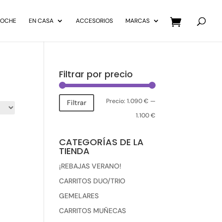
Búsqueda
de
COCHE
EN CASA
ACCESORIOS
MARCAS
productos
Filtrar por precio
Precio:
1.090 €
—
Precio
Precio
Filtrar
1.100 €
mínimo
máximo
CATEGORÍAS DE LA
TIENDA
¡REBAJAS VERANO!
CARRITOS DUO/TRIO
GEMELARES
CARRITOS MUÑECAS