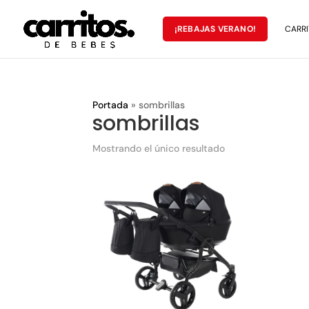
¡REBAJAS VERANO!
CARRI
Portada
»
sombrillas
sombrillas
Mostrando el único resultado