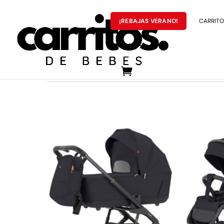
¡REBAJAS VERANO!
CARRITOS
MARCAS
Inicio
/
CARRITOS DE BEBÉS
/ Carrito 2en1 Carrello 