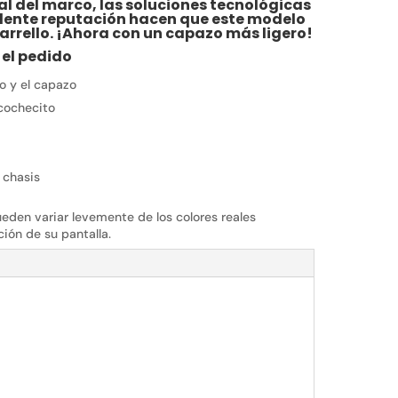
al del marco, las soluciones tecnológicas
lente reputación hacen que este modelo
arrello.
¡Ahora con un capazo más ligero!
 el pedido
o y el capazo
 cochecito
 chasis
ueden variar levemente de los colores reales
ión de su pantalla.