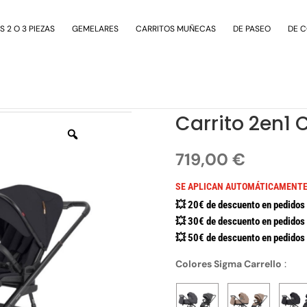
 2 O 3 PIEZAS
GEMELARES
CARRITOS MUÑECAS
DE PASEO
DE 
Sigma CRL-6523
Carrito 2en1 
719,00
€
SE APLICAN AUTOMÁTICAMENTE
💥 20€ de descuento en pedidos 
💥 30€ de descuento en pedidos 
💥 50€ de descuento en pedidos 
Colores Sigma Carrello
: