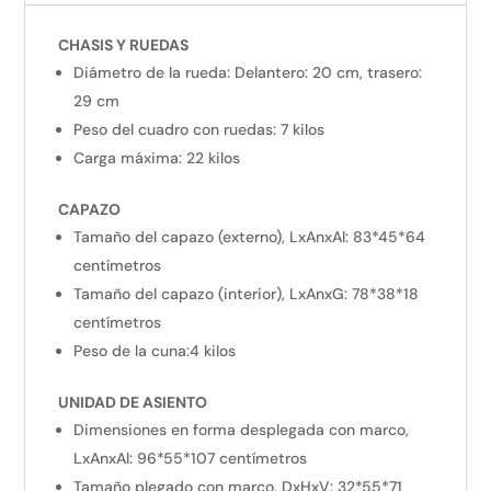
CHASIS Y RUEDAS
Diámetro de la rueda:
Delantero: 20 cm, trasero:
29 cm
Peso del cuadro con ruedas: 7 kilos
Carga máxima: 22 kilos
CAPAZO
Tamaño del capazo (externo), LxAnxAl:
83*45*64
centímetros
Tamaño del capazo (interior), LxAnxG: 78*38*18
centímetros
Peso de la cuna:4 kilos
UNIDAD DE ASIENTO
Dimensiones en forma desplegada con marco,
LxAnxAl:
96*55*107 centímetros
Tamaño plegado con marco, DxHxV:
32*55*71