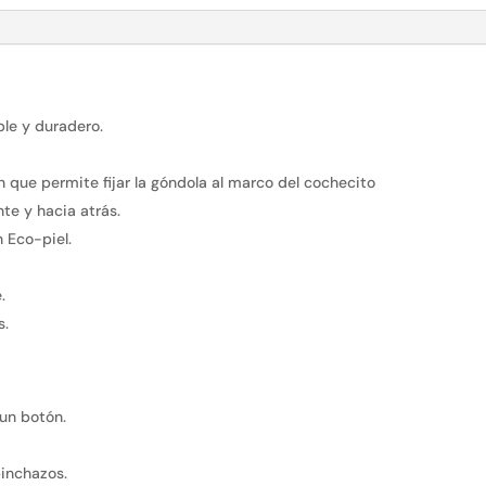
ble y duradero.
 que permite fijar la góndola al marco del cochecito
te y hacia atrás.
n Eco-piel.
.
s.
un botón.
pinchazos.