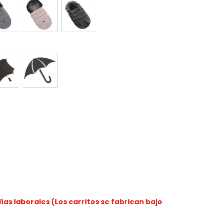
as laborales (Los carritos se fabrican bajo