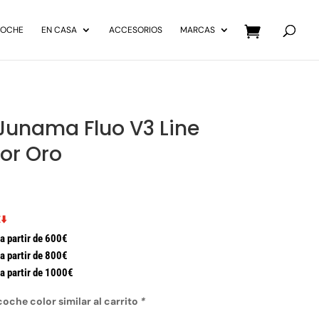
Búsqueda
de
COCHE
EN CASA
ACCESORIOS
MARCAS
productos
Junama Fluo V3 Line
or Oro
⬇️
a partir de 600€
a partir de 800€
a partir de 1000€
coche color similar al carrito
*