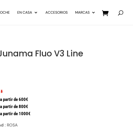
Búsqueda
de
COCHE
EN CASA
ACCESORIOS
MARCAS
productos
Junama Fluo V3 Line
⬇️
a partir de 600€
a partir de 800€
a partir de 1000€
nd
:
ROSA