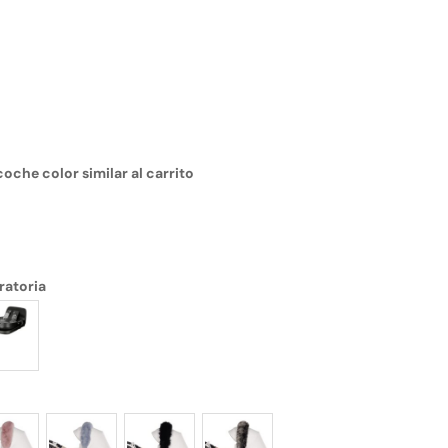
coche color similar al carrito
ratoria