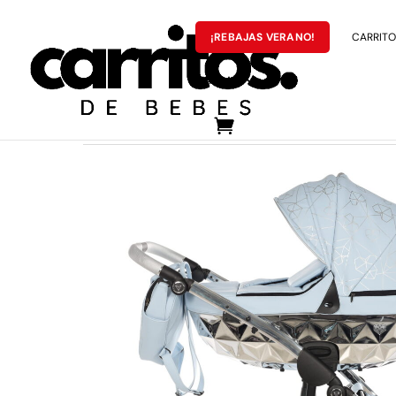
¡REBAJAS VERANO!
CARRITOS
MARCAS
Inicio
/
CARRITOS DE BEBÉS JUNAMA
/ Carrito Bebé 