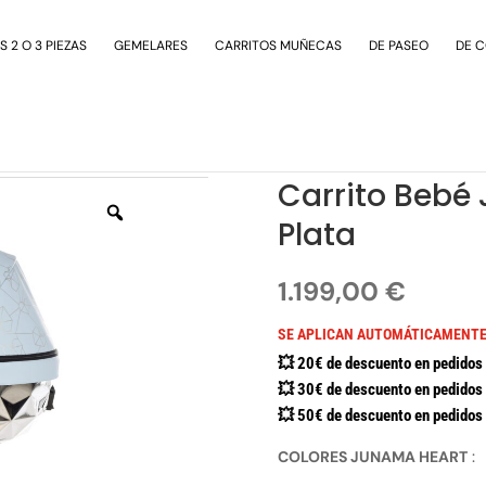
 2 O 3 PIEZAS
GEMELARES
CARRITOS MUÑECAS
DE PASEO
DE 
Junama Heart Chasis Plata
Carrito Bebé
Plata
1.199,00
€
SE APLICAN AUTOMÁTICAMENTE
💥 20€ de descuento en pedidos 
💥 30€ de descuento en pedidos 
💥 50€ de descuento en pedidos 
COLORES JUNAMA HEART
: