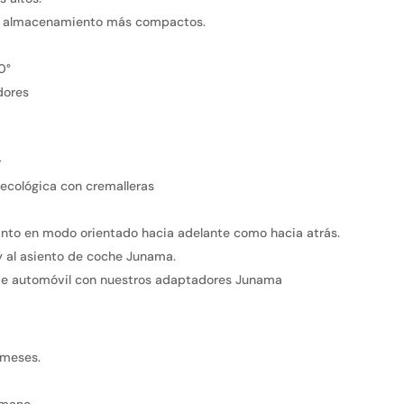
 y almacenamiento más compactos.
0°
dores
r
ecológica con cremalleras
anto en modo orientado hacia adelante como hacia atrás.
 y al asiento de coche Junama.
de automóvil con nuestros adaptadores Junama
 meses.