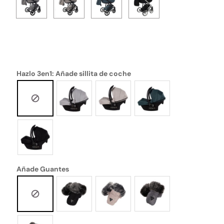
Hazlo 3en1: Añade sillita de coche
Añade Guantes