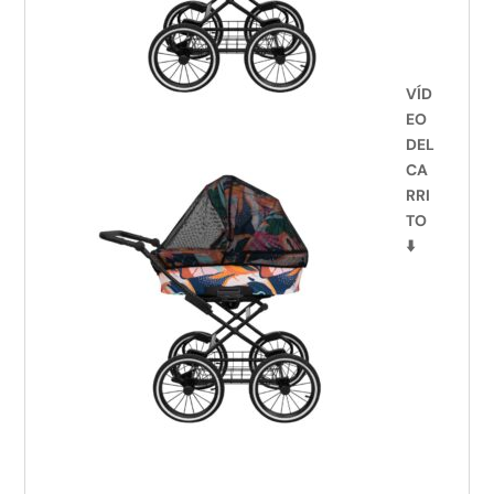
VÍD
EO
DEL
CA
RRI
TO
⬇