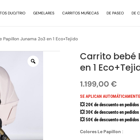
TOS DUO/TRIO
GEMELARES
CARRITOS MUÑECAS
DE PASEO
DE 
e Papillon Junama 2o3 en 1 Eco+Tejido
Carrito bebé 
en 1 Eco+Teji
1.199,00
€
SE APLICAN AUTOMÁTICAMENTE
💥 20€ de descuento en pedidos 
💥 30€ de descuento en pedidos 
💥 50€ de descuento en pedidos 
Colores Le Papillon
: