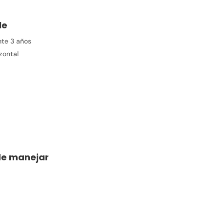
le
te 3 años
zontal
 de manejar