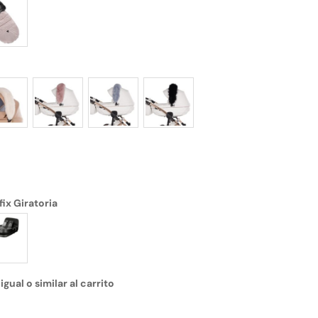
fix Giratoria
gual o similar al carrito