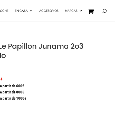
Búsqueda
de
COCHE
EN CASA
ACCESORIOS
MARCAS
productos
Le Papillon Junama 2o3
do
⬇️
a partir de 600€
a partir de 800€
a partir de 1000€