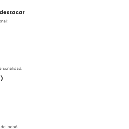
 destacar
nal:
ersonalidad.
1)
 del bebé.