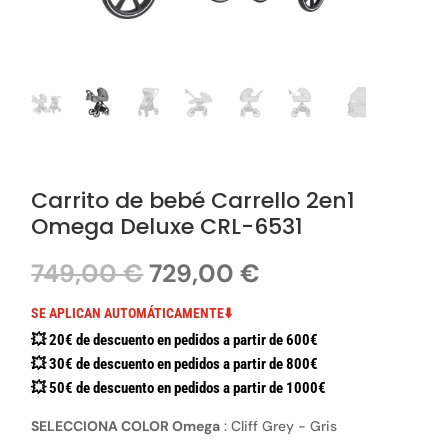
Carrito de bebé Carrello 2en1
Omega Deluxe CRL-6531
El
El
749,00
€
729,00
€
precio
precio
original
actual
SE APLICAN AUTOMÁTICAMENTE⬇️
era:
es:
💥 20€ de descuento en pedidos a partir de 600€
749,00 €.
729,00 €.
💥 30€ de descuento en pedidos a partir de 800€
💥 50€ de descuento en pedidos a partir de 1000€
SELECCIONA COLOR Omega
:
Cliff Grey - Gris