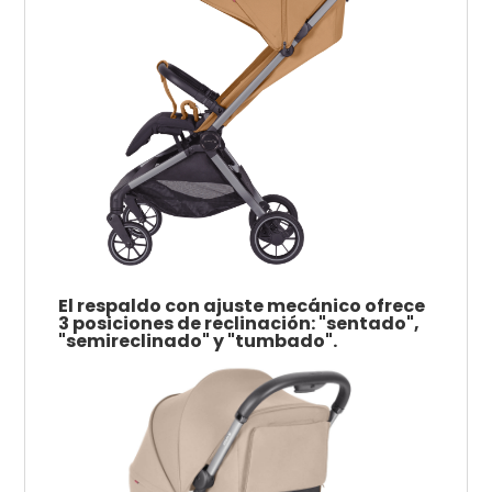
El respaldo con ajuste mecánico ofrece
3 posiciones de reclinación: "sentado",
"semireclinado" y "tumbado".