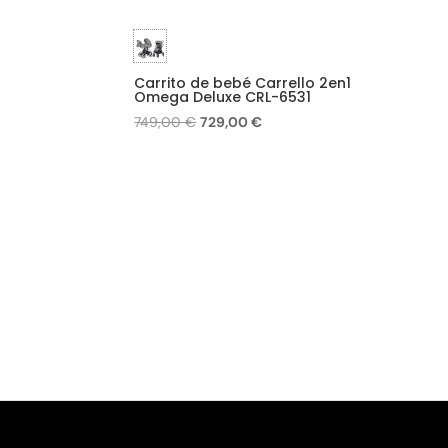
Carrito de bebé Carrello 2en1
Omega Deluxe CRL-6531
El
El
749,00
€
729,00
€
precio
precio
original
actual
era:
es:
749,00 €.
729,00 €.