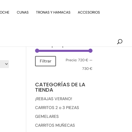
Búsqueda
de
COCHE
CUNAS
TRONAS Y HAMACAS
ACCESORIOS
productos
Filtrar por precio
Precio
Precio
Precio:
720 €
—
Filtrar
mínimo
máximo
730 €
CATEGORÍAS DE LA
TIENDA
¡REBAJAS VERANO!
CARRITOS 2 o 3 PIEZAS
GEMELARES
CARRITOS MUÑECAS