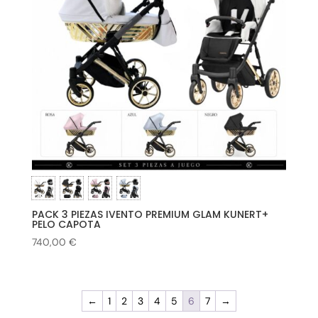
PACK 3 PIEZAS IVENTO PREMIUM GLAM KUNERT+
PELO CAPOTA
740,00
€
←
1
2
3
4
5
6
7
→