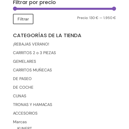
Filtrar por precio
Precio:
130 €
—
1.950 €
Precio
Precio
Filtrar
mínimo
máxim
CATEGORÍAS DE LA TIENDA
¡REBAJAS VERANO!
CARRITOS 2 o 3 PIEZAS
GEMELARES
CARRITOS MUÑECAS
DE PASEO
DE COCHE
CUNAS
TRONAS Y HAMACAS
ACCESORIOS
Marcas
KUNERT