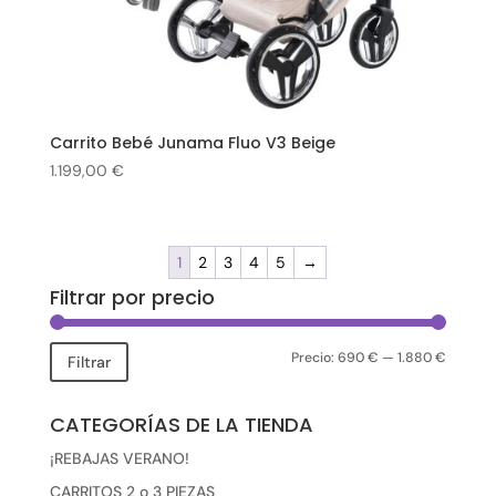
Carrito Bebé Junama Fluo V3 Beige
1.199,00
€
1
2
3
4
5
→
Filtrar por precio
Precio:
690 €
—
1.880 €
Precio
Precio
Filtrar
mínimo
máxim
CATEGORÍAS DE LA TIENDA
¡REBAJAS VERANO!
CARRITOS 2 o 3 PIEZAS