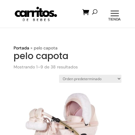
Búsqueda
de
productos
Portada
»
pelo capota
pelo capota
Mostrando 1–9 de 38 resultados