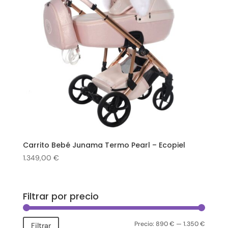
Carrito Bebé Junama Termo Pearl – Ecopiel
1.349,00
€
Filtrar por precio
Precio:
890 €
—
1.350 €
Precio
Precio
Filtrar