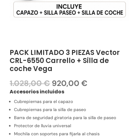
PACK LIMITADO 3 PIEZAS Vector
CRL-6550 Carrello + Silla de
coche Vega
El
El
1.028,00
€
920,00
€
precio
precio
Accesorios incluidos
original
actual
Cubrepiernas para el capazo
era:
es:
1.028,00 €.
920,00 €.
Cubrepiernas para la silla de paseo
Barra de seguridad giratoria para la silla de paseo
Protector de lluvia universal
Mochila con soportes para fijarla al chasis