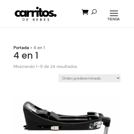
Búsqueda
de
productos
Portada
»
4 en 1
4 en 1
Mostrando 1–9 de 24 resultados