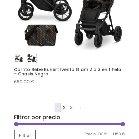
Carrito Bebé Kunert Ivento Glam 2 o 3 en 1 Tela
– Chasis Negro
680,00
€
1
2
3
→
Filtrar por precio
Precio:
130 €
—
1.150 €
Precio
Precio
Filtrar