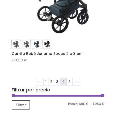
Carrito Bebé Junama Space 2 o 3 en 1
710,00
€
←
1
2
3
4
5
→
Filtrar por precio
Precio:
690 €
—
1.950 €
Precio
Precio
Filtrar
mínimo
máxim