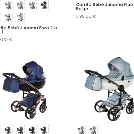
Carrito Bebé Junama Fluo
Beige
1.199,00
€
rito Bebé Junama Enzo 2 o
 1
9,00
€