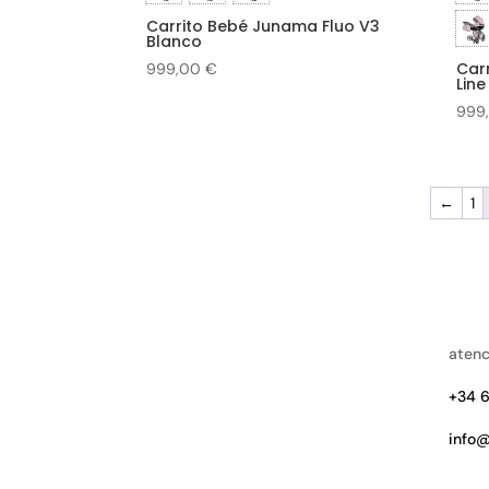
Carrito Bebé Junama Fluo V3
Blanco
Car
999,00
€
Line
999
←
1
atenc
+34 6
info