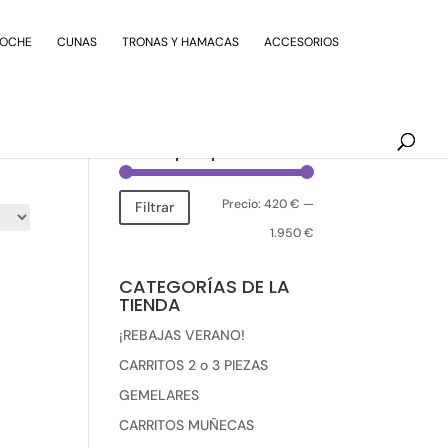
Búsqueda
de
COCHE
CUNAS
TRONAS Y HAMACAS
ACCESORIOS
productos
Filtrar por precio
Precio:
420 €
—
Precio
Precio
Filtrar
1.950 €
mínimo
máximo
CATEGORÍAS DE LA
TIENDA
¡REBAJAS VERANO!
CARRITOS 2 o 3 PIEZAS
GEMELARES
CARRITOS MUÑECAS