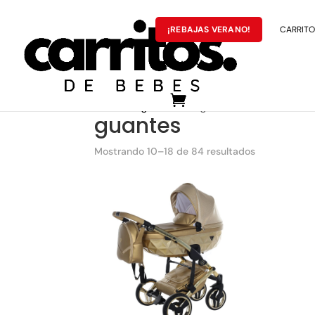
¡REBAJAS VERANO!
CARRITOS
MARCAS
Portada
»
guantes
»
Página 2
guantes
Mostrando 10–18 de 84 resultados