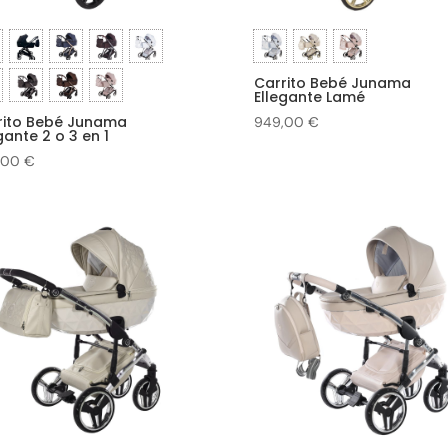
Carrito Bebé Junama
Ellegante Lamé
rito Bebé Junama
949,00
€
gante 2 o 3 en 1
,00
€