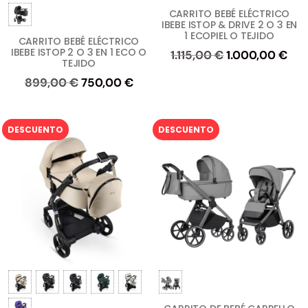
CARRITO BEBÉ ELÉCTRICO
IBEBE ISTOP & DRIVE 2 O 3 EN
1 ECOPIEL O TEJIDO
CARRITO BEBÉ ELÉCTRICO
IBEBE ISTOP 2 O 3 EN 1 ECO O
El
El
1.115,00
€
1.000,00
€
TEJIDO
precio
pre
El
El
899,00
€
750,00
€
original
act
precio
precio
era:
es:
original
actual
1.115,00 €.
1.0
DESCUENTO
DESCUENTO
era:
es:
899,00 €.
750,00 €.