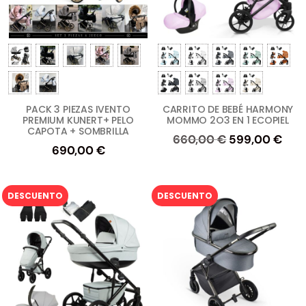
PACK 3 PIEZAS IVENTO
CARRITO DE BEBÉ HARMONY
PREMIUM KUNERT+ PELO
MOMMO 2O3 EN 1 ECOPIEL
CAPOTA + SOMBRILLA
El
El
660,00
€
599,00
€
690,00
€
precio
prec
original
actu
era:
es:
DESCUENTO
DESCUENTO
660,00 €.
599