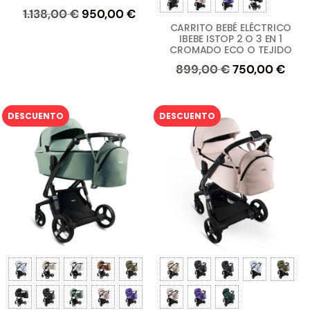
El
El
1.138,00
€
950,00
€
CARRITO BEBÉ ELÉCTRICO
precio
precio
IBEBE ISTOP 2 O 3 EN 1
original
actual
CROMADO ECO O TEJIDO
era:
es:
El
El
899,00
€
750,00
€
1.138,00 €.
950,00 €.
precio
prec
original
actu
DESCUENTO
DESCUENTO
era:
es:
899,00 €.
750,