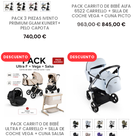
PACK CARRITO DE BEBÉ ALFA
6522 CARRELLO + SILLA DE
COCHE VEGA + CUNA PICTO
PACK 3 PIEZAS IVENTO
PREMIUM GLAM KUNERT+
El
El
963,00
€
845,00
€
PELO CAPOTA
precio
prec
740,00
€
original
actu
era:
es:
963,00 €.
845
DESCUENTO
DESCUENTO
PACK CARRITO DE BEBÉ
ULTRA F CARRELLO + SILLA DE
COCHE VEGA + CUNA SALSA