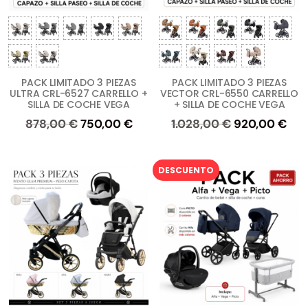
PACK LIMITADO 3 PIEZAS
PACK LIMITADO 3 PIEZAS
ULTRA CRL-6527 CARRELLO +
VECTOR CRL-6550 CARRELLO
SILLA DE COCHE VEGA
+ SILLA DE COCHE VEGA
El
El
El
El
878,00
€
750,00
€
1.028,00
€
920,00
€
precio
precio
precio
pre
original
actual
original
act
DESCUENTO
era:
es:
era:
es:
878,00 €.
750,00 €.
1.028,00 €.
920