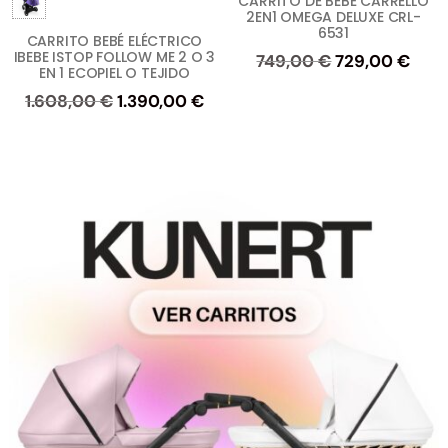
CARRITO DE BEBÉ CARRELLO
2EN1 OMEGA DELUXE CRL-
6531
CARRITO BEBÉ ELÉCTRICO
IBEBE ISTOP FOLLOW ME 2 O 3
El
El
749,00
€
729,00
€
EN 1 ECOPIEL O TEJIDO
precio
prec
El
El
1.608,00
€
1.390,00
€
original
actu
precio
precio
era:
es:
original
actual
749,00 €.
729,
era:
es:
1.608,00 €.
1.390,00 €.